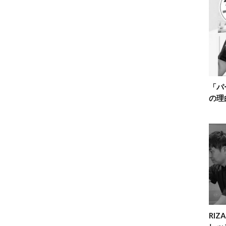
「パ
の理
RI