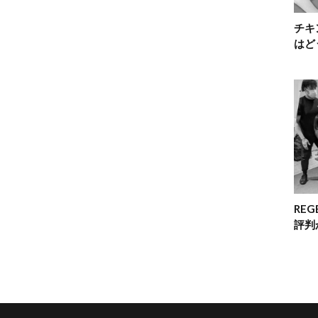
チキ
はど
RE
評判