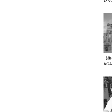
レッ
【薄
AG