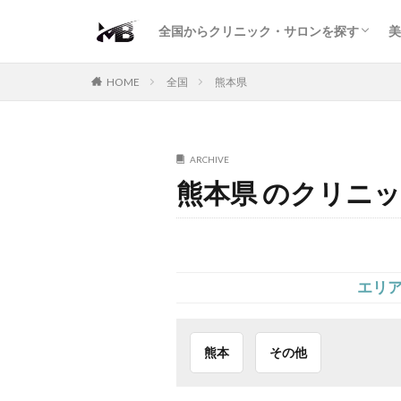
二重・まぶた
鼻の形
小顔・輪郭
痩身・医療ダイエット
肌の悩み・スキンケア
わきが・多汗症
AGA
包茎・ED
医療脱毛
脱毛サロン
パーソナルジム
全国からクリニック・サロンを探す
美
二重・まぶた
鼻の形
小顔・輪郭
痩身・医療ダイエット
肌の悩み・スキンケア
わきが・多汗症
AGA
包茎・ED
医療脱毛
脱毛サロン
パーソナルジム
HOME
全国
熊本県
ARCHIVE
熊本県 のクリニッ
エリ
熊本
その他