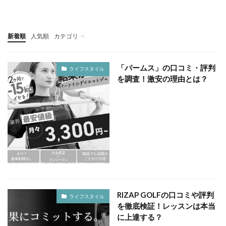
新着順
人気順
カテゴリ
ヘアケア
ボディケア
フレグランス・パフューム
ダイエット
「パームス」の口コミ・評判
ライフスタイル
を調査！激安の理由とは？
RIZAP GOLFの口コミや評判
ライフスタイル
を徹底検証！レッスンは本当
に上達する？