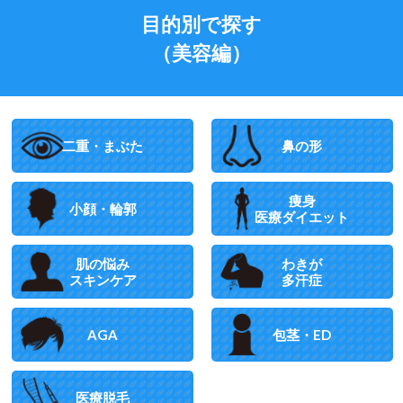
目的別で探す
（美容編）
二重・まぶた
鼻の形
痩身
小顔・輪郭
医療ダイエット
肌の悩み
わきが
スキンケア
多汗症
AGA
包茎・ED
医療脱毛