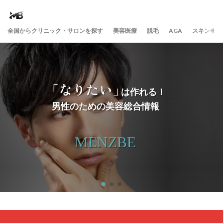
全国からクリニック・サロンを探す
美容医療
脱毛
AGA
スキンケア
「なりたい」
は作れる！
男性のための美容総合情報
MENZBE