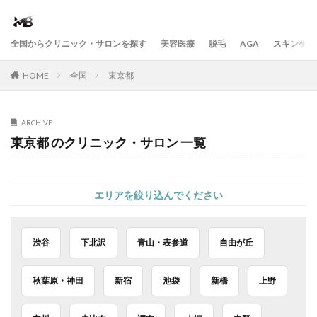
全国からクリニック・サロンを探す
美容医療
脱毛
AGA
スキンケア
HOME
全国
東京都
ARCHIVE
東京都 のクリニック・サロン 一覧
エリアを絞り込んでください
渋谷
下北沢
青山・表参道
自由が丘
秋葉原・神田
新宿
池袋
新橋
上野