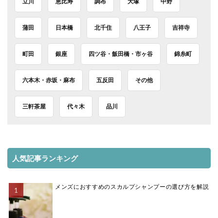
立川
恵比寿
調布
大塚
中野
蒲田
日本橋
北千住
八王子
吉祥寺
町田
銀座
四ツ谷・飯田橋・市ヶ谷
錦糸町
六本木・赤坂・麻布
五反田
その他
三軒茶屋
代々木
品川
人気記事ランキング
メンズにおすすめのスカルプシャンプーの選び方を解説