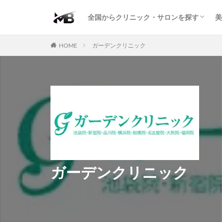
二重・まぶた
鼻の形
小顔・輪郭
痩身・医療ダイエット
肌の悩み・スキンケア
わきが・多汗症
AGA
包茎・ED
医療脱毛
脱毛サロン
パーソナルジム
全国からクリニック・サロンを探す
美
二重・まぶた
鼻の形
小顔・輪郭
痩身・医療ダイエット
肌の悩み・スキンケア
わきが・多汗症
AGA
包茎・ED
医療脱毛
脱毛サロン
パーソナルジム
HOME
ガーデンクリニック
ガーデンクリニック