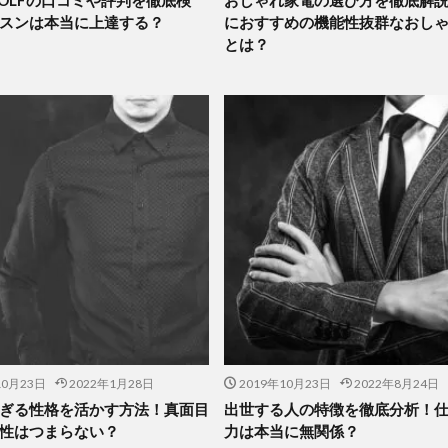
 GOLFの口コミや評判を徹底検
おしゃれ家電の選び方を徹底解
スンは本当に上達する？
におすすめの機能性抜群なおし
とは？
10月23日
2022年1月28日
2019年10月23日
2022年8月24日
ぎる性格を活かす方法！真面目
出世する人の特徴を徹底分析！
性はつまらない？
力は本当に無関係？