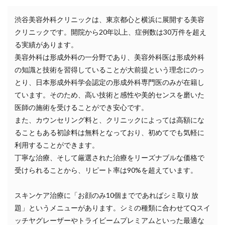
渋谷美容外科クリニックは、東京都心と横浜に展開する美容
クリニックです。開院から20年以上、症例数は30万件を超え
る実績があります。
美容外科は形成外科の一分野であり、美容外科医は形成外科
の知識と技術を習得していることが大前提という理念にのっ
とり、日本形成外科学会認定の形成外科専門医のみが在籍し
ています。そのため、高い技術と感性や美的センスを磨いた
医師の施術を受けることができ安心です。
また、カウンセリング料と、クリニックによっては高額にな
ることもある初診料は無料となっており、初めてでも気軽に
利用することができます。
丁寧な治療、そして厳選された治療をリーズナブルな価格で
受けられることから、リピート率は90%を超えています。
スキンケア治療に「お顔のみ10個までであればシミ取り放
題」というメニューがあります。シミの種類に合わせてQスイ
ッチヤグレーザーやトライビームプレミアムといった最適な