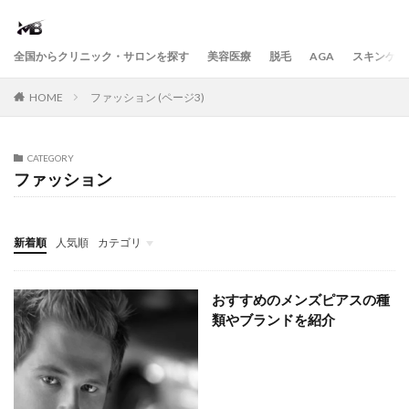
全国からクリニック・サロンを探す
美容医療
脱毛
AGA
スキンケア
HOME
ファッション (ページ3)
CATEGORY
ファッション
新着順
人気順
カテゴリ
ヘアケア
ボディケア
フレグランス・パフューム
ダイエット
おすすめのメンズピアスの種
類やブランドを紹介