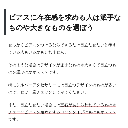
る位
置
ピアスに存在感を求める人は派手な
6.2
片耳
ものや大きなものを選ぼう
だけ
つけ
る場
せっかくピアスをつけるならできるだけ目立たせたいと考え
合は
ている人もいるかもしれません。
基本
的に
そのような場合はデザインが派手なものや大きくて目立つも
左耳
につ
のを選ぶのがオススメです。
けよ
う
特にシルバーアクセサリーには目立つデザインのものが多い
6.3
ので、ぜひ一度チェックしてみてください。
両耳
に複
また、目立たせたい場合には
宝石があしらわれているものや
数の
チェーンピアスを始めとするロングタイプのものもオススメ
ピア
です。
スを
つけ