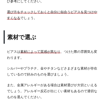
ひ参考にしてください。
う選
ぶ？
選び方をチェックしておくと自分に似合うピアスを見つけや
1.1
すくなる
でしょう。
素材
で選
ぶ
素材で選ぶ
1.2
デザ
イン
ピアスは
素材によって質感が異なり
、つけた際の雰囲気も変
も豊
わります。
富
1.3
シルバーやプラチナ、金やチタンなどさまざまな素材が存在
カラ
しているので好みのものを選びましょう。
ーを
変え
また、金属アレルギーがある場合は素材選びが大切といえる
れば
雰囲
でしょう。アレルギー反応が出にくい素材もあるので適切な
気も
ものを選んでください。
変わ
る