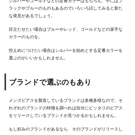
シルバーやゴールドなどの定番カラーはもちろん、中にはブ
(シル
ラックやブルーのものもあるのでいろいろ試してみると新た
バー
925な
な発見があるでしょう。
ど)の
特徴
目立たせたい場合はブルーやレッド、ゴールドなどの派手な
カラーのものを。
2.2
ゴー
控えめにつけたい場合はシルバーを始めとする定番カラーを
ルド
の特
選ぶのがいいかもしれません。
徴
2.3
プラ
ブランドで選ぶのもあり
チナ
の特
徴
メンズピアスを製造しているブランドは多種多様なので、そ
2.4
れぞれのブランドの特徴を調べれば自分にピッタリのピアス
チタ
をリリースしているブランドが見つかるかもしれません。
ンの
特徴
もし好みのブランドがあるなら、そのブランドがリリースし