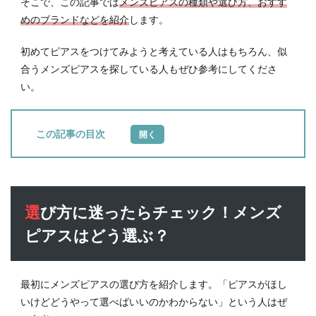
そこで、この記事では
メンズピアスの種類や選び方、おすす
めのブランドなどを紹介
します。
初めてピアスをつけてみようと考えている人はもちろん、似
合うメンズピアスを探している人もぜひ参考にしてくださ
い。
目次
1
選び
方に
迷っ
選び方に迷ったらチェック！メンズ
たら
チェ
ピアスはどう選ぶ？
ッ
ク！
メン
ズピ
最初にメンズピアスの選び方を紹介します。「ピアスがほし
アス
いけどどうやって選べばいいのかわからない」という人はぜ
はど