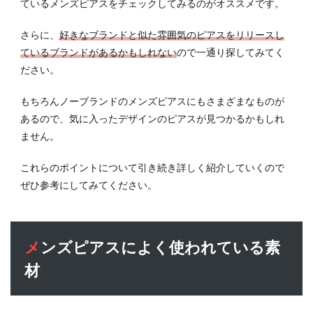
3
ているメンズピアスをチェックしてみるのがオススメです。
気に
入っ
さらに、
好きなブランドと似た雰囲気のピアスをリリースし
たデ
ているブランドがあるかもしれない
ので一通り探してみてく
ザイ
ださい。
ンの
もの
もちろんノーブランドのメンズピアスにもさまざまなものが
を選
べば
あるので、気に入ったデザインのピアスが見つかるかもしれ
満足
ません。
でき
る
これらのポイントについて引き続き詳しく紹介していくので
3.1
ぜひ参考にしてみてください。
ピア
スに
存在
感を
メンズピアスによく使われている素
求め
材
る人
は派
手な
もの