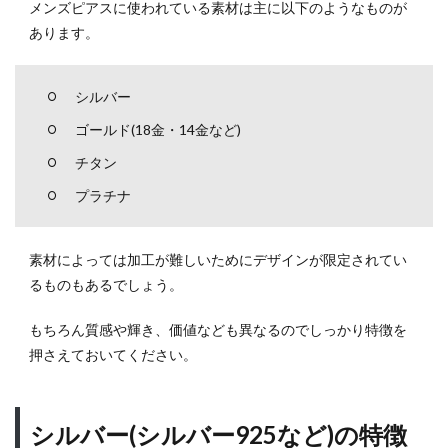
メンズピアスに使われている素材は主に以下のようなものが
や大
あります。
きな
もの
を選
ぼう
シルバー
3.2
ゴールド(18金・14金など)
控え
チタン
めな
印象
プラチナ
にし
たい
場合
素材によっては加工が難しいためにデザインが限定されてい
はシ
るものもあるでしょう。
ンプ
ルな
もちろん質感や輝き、価値なども異なるのでしっかり特徴を
デザ
イン
押さえておいてください。
のも
のが
オス
シルバー(シルバー925など)の特徴
スメ