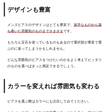
1.4
デザインも豊富
ブラ
ンド
で選
メンズピアスのデザインはとても豊富で、
派手なものから落
ぶの
ち着いた雰囲気のものまでさまざま
です。
もあ
り
もちろん宝石を使っているものもあるので選択肢が豊富で選
2
ぶのに迷ってしまうかもしれません。
メン
ズピ
どんな雰囲気のピアスをつけたいのかをよく考えてピッタリ
アス
によ
のものを選べばきっと満足できるでしょう。
く使
われ
てい
カラーを変えれば雰囲気も変わる
る素
材
2.1
ピアスを選ぶ際はカラーにも注目してみてください。
シル
バー