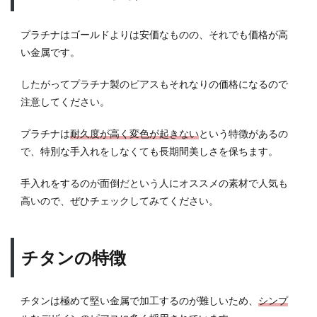
リー
ン、
プラチナはゴールドよりは安価なものの、それでも価格が高
パー
プル
い金属です。
もオ
スス
したがってプラチナ製のピアスもそれなりの価格になるので
メ
注意してください。
5
メン
プラチナは
耐久度が高く変色が起きない
という特徴があるの
ズピ
で、特別な手入れをしなくても長期間美しさを保ちます。
アス
のオ
手入れをするのが面倒だという人にオススメの素材で人気も
スス
高いので、ぜひチェックしてみてください。
メブ
ラン
ドを
チェ
チタンの特徴
ック
5.1
CHROME
チタンは極めて堅い金属で加工するのが難しいため、
シンプ
HEARTS(ク