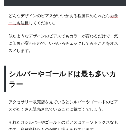
7.1
恋人
どんなデザインのピアスがいいかある程度決められたら
カラ
に片
ーにも注目
方の
してください。
ピア
スを
似たようなデザインのピアスでもカラーが変わるだけで一気
渡し
に印象が変わるので、いろいろチェックしてみることをオス
てお
スメします。
そろ
いで
つけ
てい
シルバーやゴールドは最も多いカ
た
ラー
8
似合
うメ
アクセサリー販売店を見ているとシルバーやゴールドのピア
ンズ
ピア
スがたくさん販売されていることに気づくでしょう。
スを
つけ
それだけシルバーやゴールドのピアスはオーソドックスなも
てオ
ので、多種多様なものが取り揃えられています。