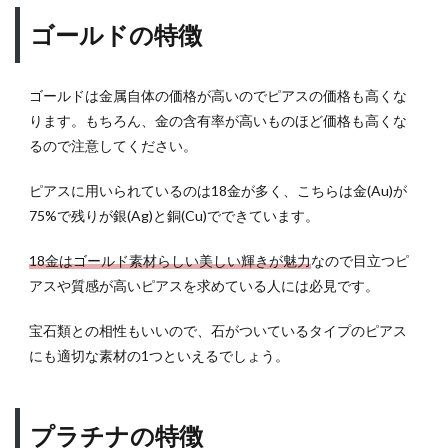
4.2
ゴールドの特徴
クー
ルな
印象
ゴールドは金属自体の価格が高いのでピアスの価格も高くな
を与
ります。もちろん、金の含有率が高いものほど価格も高くな
える
なら
るので注意してください。
ブラ
ック
ピアスに用いられているのは18金が多く、こちらは金(Au)が
やブ
75%で残りが銀(Ag)と銅(Cu)でできています。
ルー
もオ
18金はゴールド素材らしい美しい輝きが魅力
なので目立つピ
スス
メ
アスや質感が高いピアスを求めている人には必見です。
4.3
宝石類との相性もいいので、石がついているタイプのピアス
差別
にも適切な素材の1つといえるでしょう。
化す
るな
らレ
ッド
プラチナの特徴
やグ