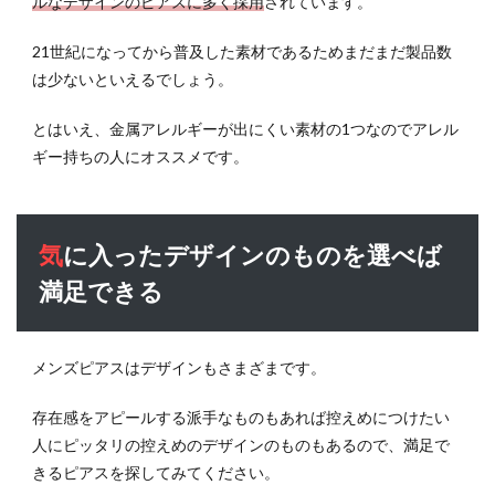
ルなデザインのピアスに多く採用
されています。
ロムハーツ)
21世紀になってから普及した素材であるためまだまだ製品数
5.2
SYMPATHY
は少ないといえるでしょう。
OF SOUL(シ
ンパシーオ
とはいえ、金属アレルギーが出にくい素材の1つなのでアレル
ブソウル)
ギー持ちの人にオススメです。
5.3
goro’s(ゴ
ローズ)
気に入ったデザインのものを選べば
6
満足できる
ピア
スの
つけ
方を
メンズピアスはデザインもさまざまです。
紹介
6.1
存在感をアピールする派手なものもあれば控えめにつけたい
ピア
人にピッタリの控えめのデザインのものもあるので、満足で
スを
きるピアスを探してみてください。
つけ