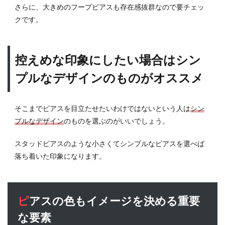
さらに、大きめのフープピアスも存在感抜群なので要チェッ
る場
合は
クです。
左耳
の個
数を
控えめな印象にしたい場合はシン
多く
する
プルなデザインのものがオススメ
のも
あり
7
そこまでピアスを目立たせたいわけではないという人は
シン
メン
プルなデザイン
のものを選ぶのがいいでしょう。
ズピ
アス
スタッドピアスのような小さくてシンプルなピアスを選べば
に片
落ち着いた印象になります。
耳だ
けの
もの
があ
るの
ピアスの色もイメージを決める重要
はな
な要素
ぜ？