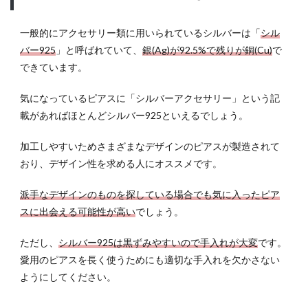
4
ピア
一般的にアクセサリー類に用いられているシルバーは「
シル
スの
バー925
」と呼ばれていて、
銀(Ag)が92.5%で残りが銅(Cu)
で
色も
できています。
イメ
ージ
を決
気になっているピアスに「シルバーアクセサリー」という記
める
載があればほとんどシルバー925といえるでしょう。
重要
な要
加工しやすいためさまざまなデザインのピアスが製造されて
素
おり、デザイン性を求める人にオススメです。
4.1
シル
派手なデザインのものを探している場合でも気に入ったピア
バー
スに出会える可能性が高い
でしょう。
やゴ
ール
ただし、
シルバー925は黒ずみやすいので手入れが大変
です。
ドは
最も
愛用のピアスを長く使うためにも適切な手入れを欠かさない
多い
ようにしてください。
カラ
ー