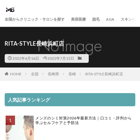
全国からクリニック・サロンを探す
美容医療
脱毛
AGA
スキンケア
RITA-STYLE長崎浜町店
2022年6月16日
2022年7月15日
HOME
全国
長崎県
長崎
RITA-STYLE長崎浜町店
人気記事ランキング
メンズのシミ対策2026年最新方法｜口コミ・評判から
学ぶセルフケアと予防法