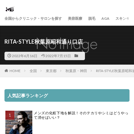
全国からクリニック・サロンを探す
美容医療
脱毛
AGA
スキンケア
RITA-STYLE秋葉原昭和通り口店
2022年6月16日
2022年7月15日
HOME
全国
東京都
秋葉原・神田
RITA-STYLE秋葉原昭
人気記事ランキング
メンズの化粧下地を解説！そのテカリやシミはどうやっ
て消せばいい？