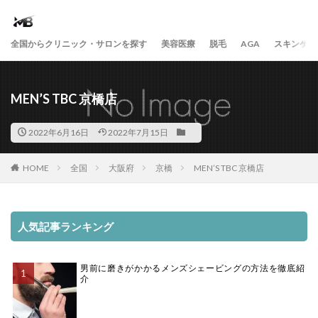
全国からクリニック・サロンを探す
美容医療
脱毛
AGA
スキンケア
MEN’S TBC 京橋店
2022年6月16日
2022年7月15日
HOME
全国
大阪府
京橋
MEN’S TBC 京橋店
人気記事ランキング
男前に磨きがかかるメンズシェービングの方法を徹底紹
介