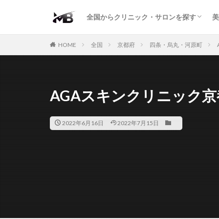
二重・まぶた
鼻の形
小顔・輪郭
痩身・医療ダイエット
肌の悩み・スキンケア
わきが・多汗症
AGA
包茎・ED
医療脱毛
脱毛サロン
パーソナルジム
全国からクリニック・サロンを探す
美
二重・まぶた
鼻の形
小顔・輪郭
痩身・医療ダイエット
肌の悩み・スキンケア
わきが・多汗症
AGA
包茎・ED
医療脱毛
脱毛サロン
パーソナルジム
HOME
全国
京都府
四条・烏丸・河原町
AGAスキンクリニック京
2022年6月16日
2022年7月15日