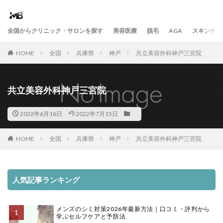
全国からクリニック・サロンを探す
美容医療
脱毛
AGA
スキンケア
HOME
全国
兵庫県
神戸
共立美容外科神戸三宮院
共立美容外科神戸三宮院
2022年6月16日
2022年7月15日
HOME
全国
兵庫県
神戸
共立美容外科神戸三宮院
人気記事ランキング
メンズのシミ対策2026年最新方法｜口コミ・評判から
学ぶセルフケアと予防法