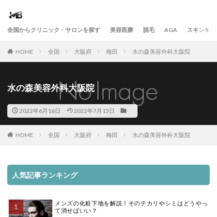
全国からクリニック・サロンを探す
美容医療
脱毛
AGA
スキンケア
HOME
全国
大阪府
梅田
水の森美容外科大阪院
水の森美容外科大阪院
2022年6月16日
2022年7月15日
HOME
全国
大阪府
梅田
水の森美容外科大阪院
人気記事ランキング
メンズの化粧下地を解説！そのテカリやシミはどうやっ
て消せばいい？