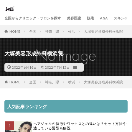
全国からクリニック・サロンを探す
美容医療
脱毛
AGA
スキンケア
HOME
全国
神奈川県
横浜
大塚美容形成外科横浜院
大塚美容形成外科横浜院
2022年6月16日
2022年7月15日
HOME
全国
神奈川県
横浜
大塚美容形成外科横浜院
人気記事ランキング
ヘアジェルの特徴やワックスとの違いは？セット方法や
適している髪型も解説