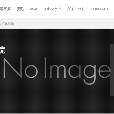
容医療
脱毛
AGA
スキンケア
ダイエット
CONTACT
ック広島院
院