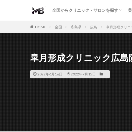
二重・まぶた
鼻の形
小顔・輪郭
痩身・医療ダイエット
肌の悩み・スキンケア
わきが・多汗症
AGA
包茎・ED
医療脱毛
脱毛サロン
パーソナルジム
全国からクリニック・サロンを探す
美
二重・まぶた
鼻の形
小顔・輪郭
痩身・医療ダイエット
肌の悩み・スキンケア
わきが・多汗症
AGA
包茎・ED
医療脱毛
脱毛サロン
パーソナルジム
HOME
全国
広島県
広島
皐月形成クリニ
皐月形成クリニック広島
2022年6月16日
2022年7月15日