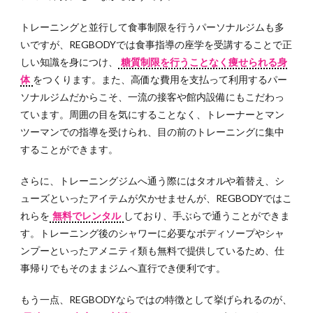
3.1
トレーニングと並行して食事制限を行うパーソナルジムも多
費用
いですが、REGBODYでは食事指導の座学を受講することで正
が高
しい知識を身につけ、
糖質制限を行うことなく痩せられる身
い
体
をつくります。また、高価な費用を支払って利用するパー
3.2
ソナルジムだからこそ、一流の接客や館内設備にもこだわっ
店舗
ています。周囲の目を気にすることなく、トレーナーとマン
が少
ツーマンでの指導を受けられ、目の前のトレーニングに集中
なく
通い
することができます。
づら
い
さらに、トレーニングジムへ通う際にはタオルや着替え、シ
4
ダイ
ューズといったアイテムが欠かせませんが、REGBODYではこ
エットや
れらを
無料でレンタル
しており、手ぶらで通うことができま
トレーニ
す。トレーニング後のシャワーに必要なボディソープやシャ
ングの初
ンプーといったアメニティ類も無料で提供しているため、仕
心者にこ
事帰りでもそのままジムへ直行でき便利です。
そ
REGBODY
はおすす
もう一点、REGBODYならではの特徴として挙げられるのが、
め