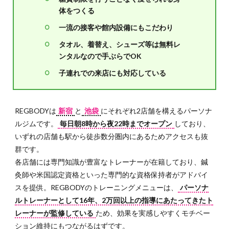
が豊
体をつくる
富
一流の接客や館内設備にもこだわり
2.3
タオル、着替え、シューズ等は無料レ
トレ
ンタルなので手ぶらでOK
ーニ
ング
子連れでの来店にも対応している
設備
が充
実
REGBODYは
新宿
と
池袋
にそれぞれ2店舗を構えるパーソナ
2.4
ルジムです。
毎日朝8時から夜22時までオープン
しており、
予約
いずれの店舗も駅から徒歩数分圏内にあるためアクセスも抜
が取
りや
群です。
すい
各店舗には専門知識が豊富なトレーナーが在籍しており、鍼
灸師や米国認定資格といった専門的な資格保持者がアドバイ
3
REGBODY
スを提供。REGBODYのトレーニングメニューは、
パーソナ
に対する
ルトレーナーとして16年、2万回以上の指導にあたってきたト
ネガティ
レーナーが監修している
ため、効果を実感しやすくモチベー
ブな口コ
ション維持にもつながるはずです。
ミ・評判