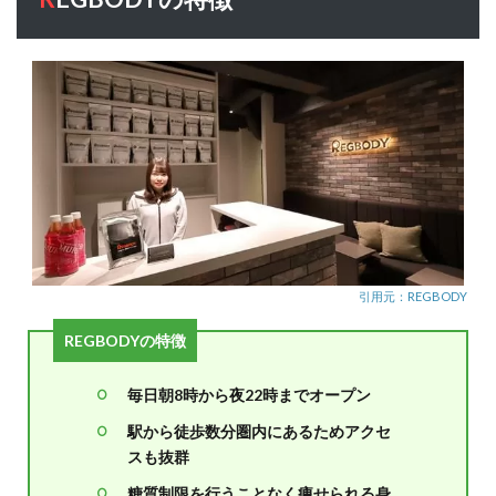
REGBODY
に対する
ポジティ
ブな口コ
ミ・評判
2.1
トレ
ーナ
ーが
親
切・
丁寧
に教
REGBODY
えて
REGBODYの特徴
くれ
る
毎日朝8時から夜22時までオープン
2.2
トレ
駅から徒歩数分圏内にあるためアクセ
ーナ
スも抜群
ーの
知識
糖質制限を行うことなく痩せられる身