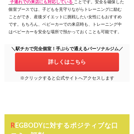
子連れでの来店にも対応している
ことです。安全を確保した
5
個室ブースでは、子どもを見守りながらトレーニングに励む
自
ことができ、産後ダイエットに挑戦したい女性にもおすすめ
宅・
です。もちろん、ベビーカーでの来店時も、トレーニング中
職場
はベビーカーを安全な場所で預かっておくことも可能です。
から
近く
のパ
＼駅チカで完全個室！手ぶらで通えるパーソナルジム／
ーソ
ナル
詳しくはこちら
ジム
を探
す
※クリックすると公式サイトへアクセスします
REGBODYに対するポジティブな口