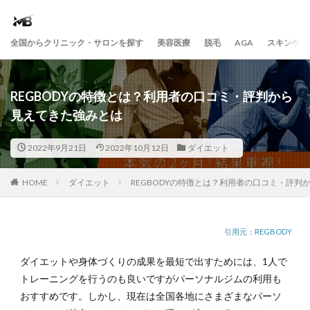
全国からクリニック・サロンを探す
美容医療
脱毛
AGA
スキンケア
REGBODYの特徴とは？利用者の口コミ・評判から
見えてきた強みとは
2022年9月21日
2022年10月12日
ダイエット
HOME
ダイエット
REGBODYの特徴とは？利用者の口コミ・評判
REGBODY
ダイエットや身体づくりの成果を最短で出すためには、1人で
トレーニングを行うのも良いですがパーソナルジムの利用も
おすすめです。しかし、現在は全国各地にさまざまなパーソ