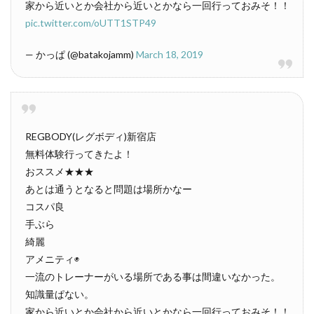
家から近いとか会社から近いとかなら一回行っておみそ！！
pic.twitter.com/oUTT1STP49
— かっぱ (@batakojamm)
March 18, 2019
REGBODY(レグボディ)新宿店
無料体験行ってきたよ！
おススメ★★★
あとは通うとなると問題は場所かなー
コスパ良
手ぶら
綺麗
アメニティ◉
一流のトレーナーがいる場所である事は間違いなかった。
知識量ぱない。
家から近いとか会社から近いとかなら一回行っておみそ！！