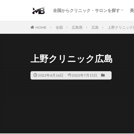
二重・まぶた
鼻の形
小顔・輪郭
痩身・医療ダイエット
肌の悩み・スキンケア
わきが・多汗症
AGA
包茎・ED
医療脱毛
脱毛サロン
パーソナルジム
全国からクリニック・サロンを探す
美
二重・まぶた
鼻の形
小顔・輪郭
痩身・医療ダイエット
肌の悩み・スキンケア
わきが・多汗症
AGA
包茎・ED
医療脱毛
脱毛サロン
パーソナルジム
HOME
全国
広島県
広島
上野クリニック
上野クリニック広島
2022年6月16日
2022年7月15日