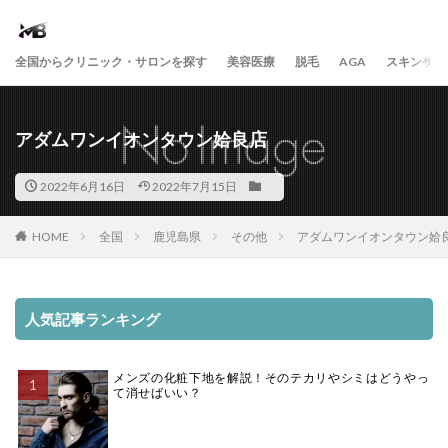
全国からクリニック・サロンを探す
美容医療
脱毛
AGA
スキンケア
アダムワンイオンタウン姶良店
2022年6月16日
2022年7月15日
HOME
全国
鹿児島県
その他
アダムワンイオンタウン姶
人気記事ランキング
メンズの化粧下地を解説！そのテカリやシミはどうやっ
て消せばいい？