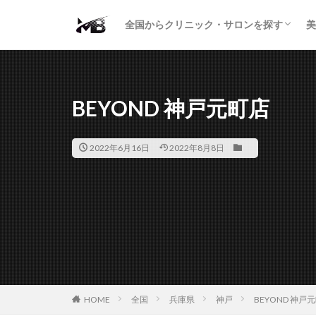
二重・まぶた
鼻の形
小顔・輪郭
痩身・医療ダイエット
肌の悩み・スキンケア
わきが・多汗症
AGA
包茎・ED
医療脱毛
脱毛サロン
パーソナルジム
全国からクリニック・サロンを探す
美
二重・まぶた
鼻の形
小顔・輪郭
痩身・医療ダイエット
肌の悩み・スキンケア
わきが・多汗症
AGA
包茎・ED
医療脱毛
脱毛サロン
パーソナルジム
BEYOND 神戸元町店
2022年6月16日
2022年8月8日
HOME
全国
兵庫県
神戸
BEYOND 神戸