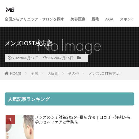
全国からクリニック・サロンを探す
美容医療
脱毛
AGA
スキンケア
メンズLOST枚方店
2022年6月16日
2022年7月15日
HOME
全国
大阪府
その他
メンズLOST枚方店
人気記事ランキング
メンズのシミ対策2026年最新方法｜口コミ・評判から
学ぶセルフケアと予防法