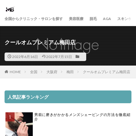
全国からクリニック・サロンを探す
美容医療
脱毛
AGA
スキンケア
クールオムプレミアム梅田店
2022年6月16日
2022年7月15日
HOME
全国
大阪府
梅田
クールオムプレミアム梅田店
人気記事ランキング
男前に磨きがかかるメンズシェービングの方法を徹底紹
介