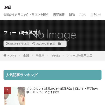
全国からクリニック・サロンを探す
美容医療
脱毛
AGA
スキンケア
フィーゴ埼玉草加店
2022年6月16日
2022年7月15日
HOME
全国
埼玉県
その他
フィーゴ埼玉草加店
人気記事ランキング
メンズのシミ対策2026年最新方法｜口コミ・評判から
学ぶセルフケアと予防法