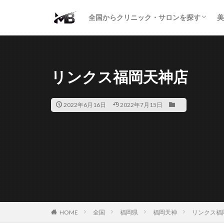
二重・まぶた
鼻の形
小顔・輪郭
痩身・医療ダイエット
肌の悩み・スキンケア
わきが・多汗症
AGA
包茎・ED
医療脱毛
脱毛サロン
パーソナルジム
全国からクリニック・サロンを探す
美
二重・まぶた
鼻の形
小顔・輪郭
痩身・医療ダイエット
肌の悩み・スキンケア
わきが・多汗症
AGA
包茎・ED
医療脱毛
脱毛サロン
パーソナルジム
リンクス福岡天神店
2022年6月16日
2022年7月15日
HOME
全国
福岡県
福岡天神
リンクス福