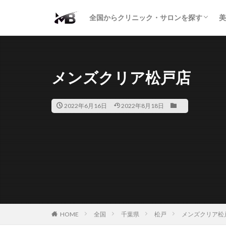
二重・まぶた
鼻の形
小顔・輪郭
痩身・医療ダイエット
肌の悩み・スキンケア
わきが・多汗症
AGA
包茎・ED
医療脱毛
脱毛サロン
パーソナルジム
全国からクリニック・サロンを探す
美
二重・まぶた
鼻の形
小顔・輪郭
痩身・医療ダイエット
肌の悩み・スキンケア
わきが・多汗症
AGA
包茎・ED
医療脱毛
脱毛サロン
パーソナルジム
メンズクリア松戸店
2022年6月16日
2022年8月18日
HOME
全国
千葉県
松戸
メンズクリア松