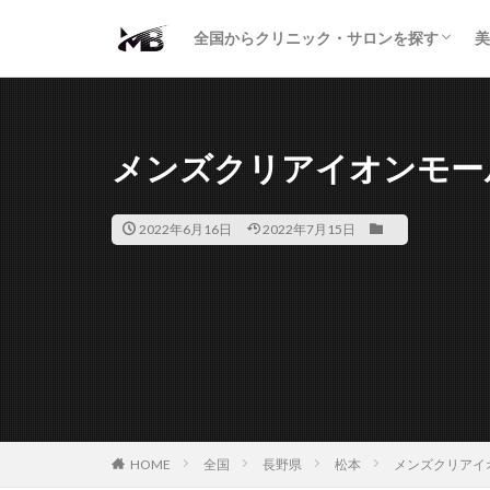
二重・まぶた
鼻の形
小顔・輪郭
痩身・医療ダイエット
肌の悩み・スキンケア
わきが・多汗症
AGA
包茎・ED
医療脱毛
脱毛サロン
パーソナルジム
全国からクリニック・サロンを探す
美
二重・まぶた
鼻の形
小顔・輪郭
痩身・医療ダイエット
肌の悩み・スキンケア
わきが・多汗症
AGA
包茎・ED
医療脱毛
脱毛サロン
パーソナルジム
メンズクリアイオンモー
2022年6月16日
2022年7月15日
HOME
全国
長野県
松本
メンズクリアイ