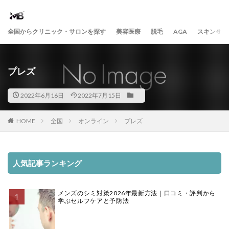
全国からクリニック・サロンを探す
美容医療
脱毛
AGA
スキンケア
プレズ
2022年6月16日
2022年7月15日
HOME
全国
オンライン
プレズ
人気記事ランキング
メンズのシミ対策2026年最新方法｜口コミ・評判から
学ぶセルフケアと予防法