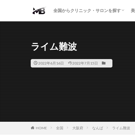
二重・まぶた
鼻の形
小顔・輪郭
痩身・医療ダイエット
肌の悩み・スキンケア
わきが・多汗症
AGA
包茎・ED
医療脱毛
脱毛サロン
パーソナルジム
全国からクリニック・サロンを探す
美
二重・まぶた
鼻の形
小顔・輪郭
痩身・医療ダイエット
肌の悩み・スキンケア
わきが・多汗症
AGA
包茎・ED
医療脱毛
脱毛サロン
パーソナルジム
ライム難波
2022年6月16日
2022年7月15日
HOME
全国
大阪府
なんば
ライム難波