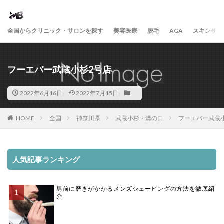
全国からクリニック・サロンを探す
美容医療
脱毛
AGA
スキンケア
フーエバー武蔵小杉2号店
2022年6月16日
2022年7月15日
HOME
全国
神奈川県
武蔵小杉・溝の口
フーエバー武蔵
人気記事ランキング
男前に磨きがかかるメンズシェービングの方法を徹底紹
介