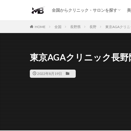
二重・まぶた
鼻の形
小顔・輪郭
痩身・医療ダイエット
肌の悩み・スキンケア
わきが・多汗症
AGA
包茎・ED
医療脱毛
脱毛サロン
パーソナルジム
全国からクリニック・サロンを探す
美
二重・まぶた
鼻の形
小顔・輪郭
痩身・医療ダイエット
肌の悩み・スキンケア
わきが・多汗症
AGA
包茎・ED
医療脱毛
脱毛サロン
パーソナルジム
HOME
全国
長野県
長野
東京AGAクリ
東京AGAクリニック長野
2022年8月19日