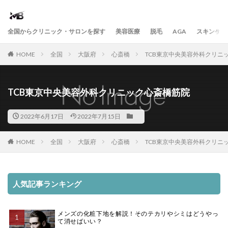
全国からクリニック・サロンを探す
美容医療
脱毛
AGA
スキンケア
HOME
全国
大阪府
心斎橋
TCB東京中央美容外科クリニ
TCB東京中央美容外科クリニック心斎橋筋院
2022年6月17日
2022年7月15日
HOME
全国
大阪府
心斎橋
TCB東京中央美容外科クリニ
人気記事ランキング
メンズの化粧下地を解説！そのテカリやシミはどうやっ
て消せばいい？