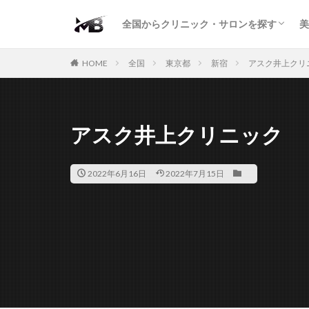
二重・まぶた
鼻の形
小顔・輪郭
痩身・医療ダイエット
肌の悩み・スキンケア
わきが・多汗症
AGA
包茎・ED
医療脱毛
脱毛サロン
パーソナルジム
全国からクリニック・サロンを探す
美
二重・まぶた
鼻の形
小顔・輪郭
痩身・医療ダイエット
肌の悩み・スキンケア
わきが・多汗症
AGA
包茎・ED
医療脱毛
脱毛サロン
パーソナルジム
HOME
全国
東京都
新宿
アスク井上クリ
アスク井上クリニック
2022年6月16日
2022年7月15日