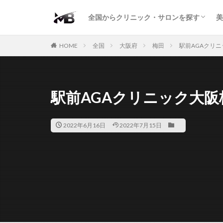
二重・まぶた
鼻の形
小顔・輪郭
痩身・医療ダイエット
肌の悩み・スキンケア
わきが・多汗症
AGA
包茎・ED
医療脱毛
脱毛サロン
パーソナルジム
全国からクリニック・サロンを探す
美
二重・まぶた
鼻の形
小顔・輪郭
痩身・医療ダイエット
肌の悩み・スキンケア
わきが・多汗症
AGA
包茎・ED
医療脱毛
脱毛サロン
パーソナルジム
HOME
全国
大阪府
梅田
駅前AGAクリ
駅前AGAクリニック大阪
2022年6月16日
2022年7月15日