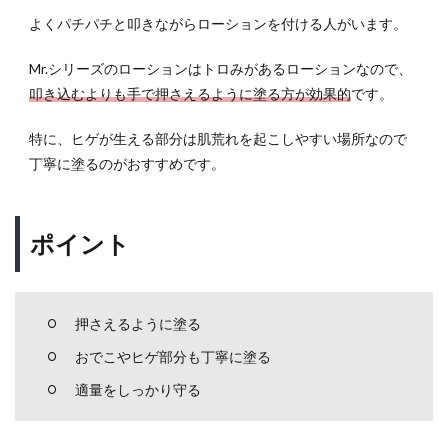
コス
メ
よくパチパチと叩きながらローションを付ける人がいます。
「Mr.
(ミス
Mr.シリーズのローションはトロみがあるローションなので、
タ
叩き込むよりも手で押さえるように塗る方が効果的
です。
ー)」
シリ
特に、ヒゲが生える部分は肌荒れを起こしやすい場所なので
ーズ
まと
丁寧に塗るのがおすすめです。
め
ポイント
押さえるように塗る
おでこやヒゲ部分も丁寧に塗る
適量をしっかり守る