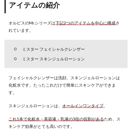
アイテムの紹介
1.1
アイ
テム
の紹
オルビスのMr.シリーズは
下記2つのアイテムを中心に構成
さ
介
れています。
1.2
男性
ミスター フェイシャルクレンザー
の肌
にも
ミスター スキンジェルローション
嬉し
い天
然由
フェイシャルクレンザーは洗顔、スキンジェルローションは
来成
化粧水です。たったこれだけで簡単にスキンケアができま
分配
合
す。
1.3
スキンジェルローションは、
オールインワンタイプ
。
膨大
な肌
これ1本で化粧水・美容液・乳液の3役の役割がある
ため、ス
デー
タか
キンケア効果がとても高いのです。
ら生