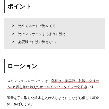
時間
ポイント
を確
実に
確保
する
泡立てネットで泡立てる
6.2
食生
泡でマッサージするように洗う
活を
必要以上に洗い流さない
見直
す
6.3
適度
ローション
な運
動を
する
スキンジェルローションは、
化粧水、美容液、乳液、クリー
7
ムの4役を兼ね備えたオールインワンタイプの化粧水
です。
オル
ビス
適量を手に取り化粧水を入れ込むようにしながら優しく顔全
のメ
体に伸ばします。
ンズ