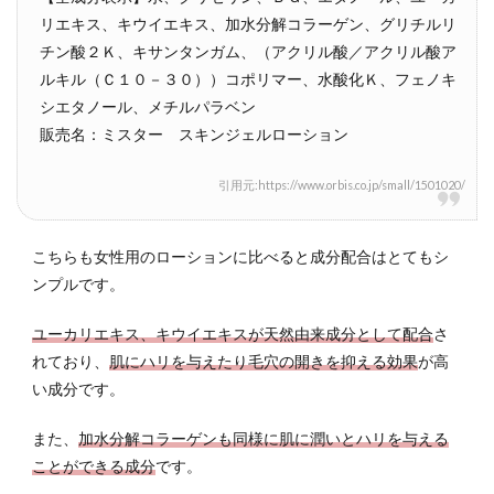
リエキス、キウイエキス、加水分解コラーゲン、グリチルリ
チン酸２Ｋ、キサンタンガム、（アクリル酸／アクリル酸ア
ルキル（Ｃ１０－３０））コポリマー、水酸化Ｋ、フェノキ
シエタノール、メチルパラベン
販売名：ミスター スキンジェルローション
引用元:https://www.orbis.co.jp/small/1501020/
こちらも女性用のローションに比べると成分配合はとてもシ
ンプルです。
ユーカリエキス、キウイエキスが天然由来成分として配合
さ
れており、
肌にハリを与えたり毛穴の開きを抑える効果
が高
い成分です。
また、
加水分解コラーゲンも同様に肌に潤いとハリを与える
ことができる成分
です。