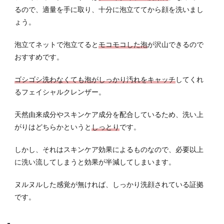
洗い
るので、適量を手に取り、十分に泡立ててから顔を洗いまし
方
ょう。
5.2
スキ
泡立てネットで泡立てると
モコモコした泡
が沢山できるので
ンジ
おすすめです。
ェル
ロー
ショ
ゴシゴシ洗わなくても泡がしっかり汚れをキャッチ
してくれ
ンの
るフェイシャルクレンザー。
使い
方
天然由来成分やスキンケア成分を配合しているため、洗い上
6
がりはどちらかというと
しっとり
です。
肌を
キレ
しかし、それはスキンケア効果によるものなので、必要以上
イに
に洗い流してしまうと効果が半減してしまいます。
保つ
ため
ヌルヌルした感覚が無ければ、しっかり洗顔されている証拠
には
です。
6.1
睡眠