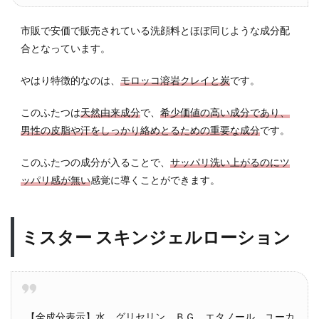
市販で安価で販売されている洗顔料とほぼ同じような成分配
合となっています。
やはり特徴的なのは、
モロッコ溶岩クレイと炭
です。
このふたつは
天然由来成分
で、
希少価値の高い成分であり、
男性の皮脂や汗をしっかり絡めとるための重要な成分
です。
このふたつの成分が入ることで、
サッパリ洗い上がるのにツ
ッパリ感が無い
感覚に導くことができます。
ミスター スキンジェルローション
【全成分表示】水、グリセリン、ＢＧ、エタノール、ユーカ