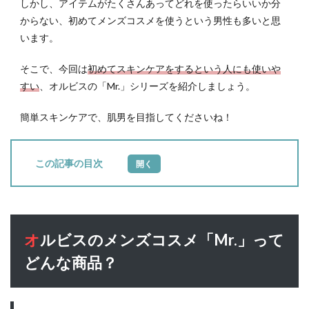
しかし、アイテムがたくさんあってどれを使ったらいいか分
からない、初めてメンズコスメを使うという男性も多いと思
います。
そこで、今回は
初めてスキンケアをするという人にも使いや
すい
、オルビスの「Mr.」シリーズを紹介しましょう。
簡単スキンケアで、肌男を目指してくださいね！
目次
1
オ
ルビス
のメン
ズコス
オルビスのメンズコスメ「Mr.」って
メ
「Mr.」
どんな商品？
ってど
んな商
品？