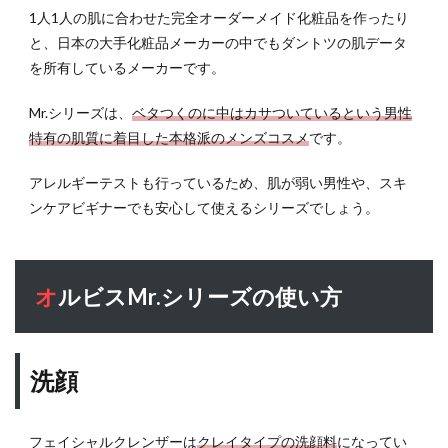
の肌
1人1人の肌に合わせた完全オーダーメイド化粧品を作ったり
質を
と、日本の大手化粧品メーカーの中でもダントツの肌データ
知る
を所有しているメーカーです。
5
Mr.シリーズは、
ベタつくのに中はカサついているという男性
肌質
別
特有の肌質に着目した本格派のメンズコスメ
です。
Mr.
シリ
アレルギーテストも行っているため、肌が弱い男性や、スキ
ーズ
ンケアビギナーでも安心して使えるシリーズでしょう。
の使
い方
5.1
フェ
オルビスMr.シリーズの使い方
イシ
ャル
クレ
ンザ
洗顔
ーの
肌質
別の
フェイシャルクレンザーは
クレイタイプの洗顔料
になってい