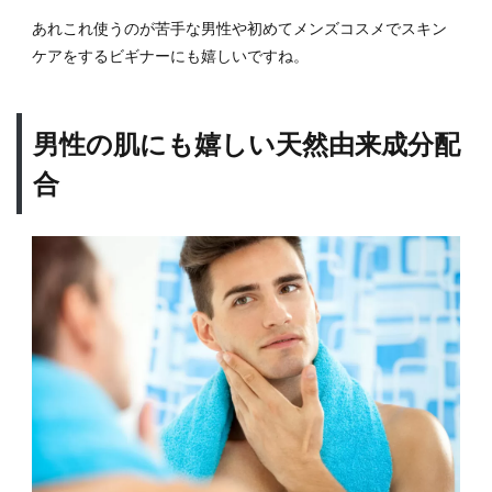
まれ
あれこれ使うのが苦手な男性や初めてメンズコスメでスキン
た本
ケアをするビギナーにも嬉しいですね。
格メ
ンズ
コス
メ
男性の肌にも嬉しい天然由来成分配
2
合
オル
ビス
Mr.
シリ
ーズ
の使
い方
2.1
洗顔
2.2
ポイ
ント