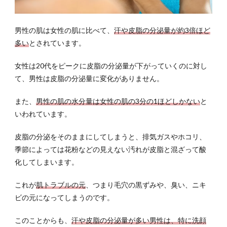
2.3
ロー
ショ
男性の肌は女性の肌に比べて、
汗や皮脂の分泌量が約3倍ほど
ン
多い
とされています。
2.4
ポイ
女性は20代をピークに皮脂の分泌量が下がっていくのに対し
ント
て、男性は皮脂の分泌量に変化がありません。
3
また、
男性の肌の水分量は女性の肌の3分の1ほどしかない
と
高コ
いわれています。
スパ
の理
由
皮脂の分泌をそのままにしてしまうと、排気ガスやホコリ、
季節によっては花粉などの見えない汚れが皮脂と混ざって酸
3.1
化してしまいます。
配合
成分
が天
これが
肌トラブルの元
、つまり毛穴の黒ずみや、臭い、ニキ
然由
ビの元になってしまうのです。
来で
スキ
このことからも、
汗や皮脂の分泌量が多い男性は、特に洗顔
ンケ