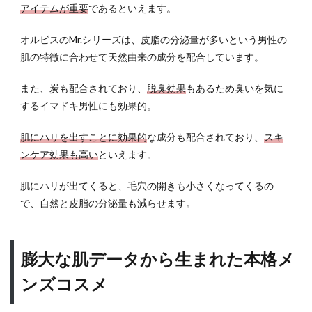
アイテムが重要
であるといえます。
ア効
果が
高い
オルビスのMr.シリーズは、皮脂の分泌量が多いという男性の
肌の特徴に合わせて天然由来の成分を配合しています。
3.2
ミス
また、炭も配合されており、
脱臭効果
もあるため臭いを気に
ター
フェ
するイマドキ男性にも効果的。
イシ
ャル
肌にハリを出すことに効果的
な成分も配合されており、
スキ
クレ
ンケア効果も高い
といえます。
ンザ
ー
肌にハリが出てくると、毛穴の開きも小さくなってくるの
3.3
で、自然と皮脂の分泌量も減らせます。
ミス
ター
スキ
ンジ
膨大な肌データから生まれた本格メ
ェル
ンズコスメ
ロー
ショ
ン