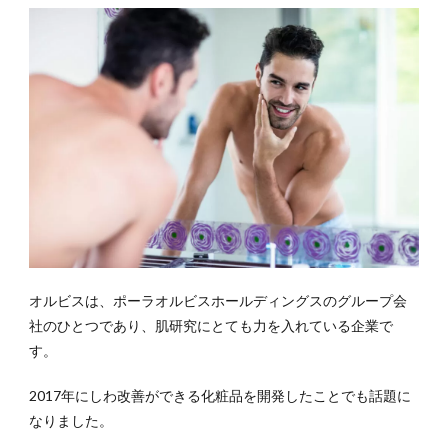
4
メン
ズコ
スメ
ビギ
ナー
が気
をつ
けた
いこ
と
4.1
スキ
オルビスは、ポーラオルビスホールディングスのグループ会
ンケ
社のひとつであり、肌研究にとても力を入れている企業で
アを
サボ
す。
らな
い
2017年にしわ改善ができる化粧品を開発したことでも話題に
なりました。
4.2
自分