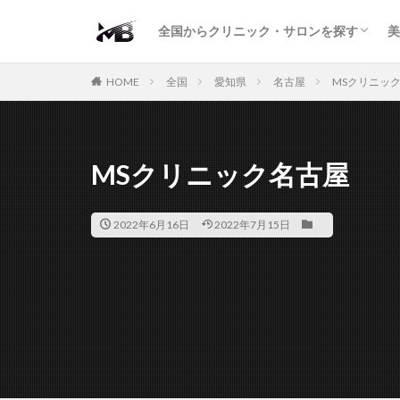
二重・まぶた
鼻の形
小顔・輪郭
痩身・医療ダイエット
肌の悩み・スキンケア
わきが・多汗症
AGA
包茎・ED
医療脱毛
脱毛サロン
パーソナルジム
全国からクリニック・サロンを探す
美
二重・まぶた
鼻の形
小顔・輪郭
痩身・医療ダイエット
肌の悩み・スキンケア
わきが・多汗症
AGA
包茎・ED
医療脱毛
脱毛サロン
パーソナルジム
HOME
全国
愛知県
名古屋
MSクリニッ
MSクリニック名古屋
2022年6月16日
2022年7月15日