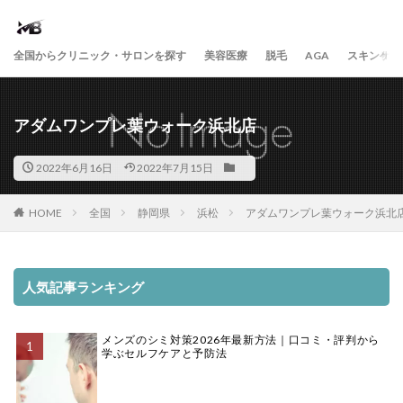
全国からクリニック・サロンを探す
美容医療
脱毛
AGA
スキンケア
アダムワンプレ葉ウォーク浜北店
2022年6月16日
2022年7月15日
HOME
全国
静岡県
浜松
アダムワンプレ葉ウォーク浜北
人気記事ランキング
メンズのシミ対策2026年最新方法｜口コミ・評判から
学ぶセルフケアと予防法