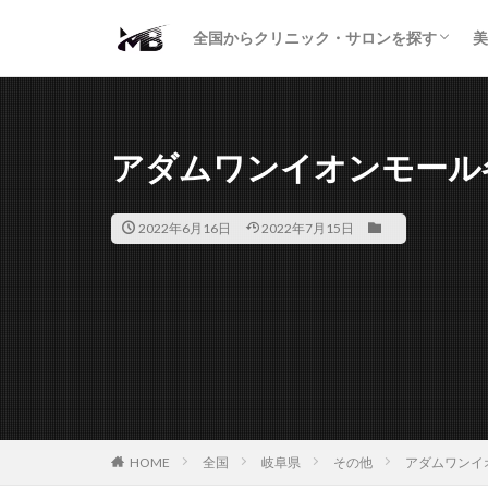
二重・まぶた
鼻の形
小顔・輪郭
痩身・医療ダイエット
肌の悩み・スキンケア
わきが・多汗症
AGA
包茎・ED
医療脱毛
脱毛サロン
パーソナルジム
全国からクリニック・サロンを探す
美
二重・まぶた
鼻の形
小顔・輪郭
痩身・医療ダイエット
肌の悩み・スキンケア
わきが・多汗症
AGA
包茎・ED
医療脱毛
脱毛サロン
パーソナルジム
アダムワンイオンモール
2022年6月16日
2022年7月15日
HOME
全国
岐阜県
その他
アダムワンイ