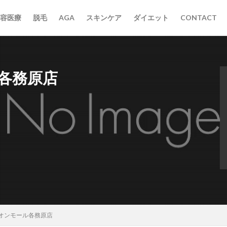
容医療
脱毛
AGA
スキンケア
ダイエット
CONTACT
各務原店
オンモール各務原店