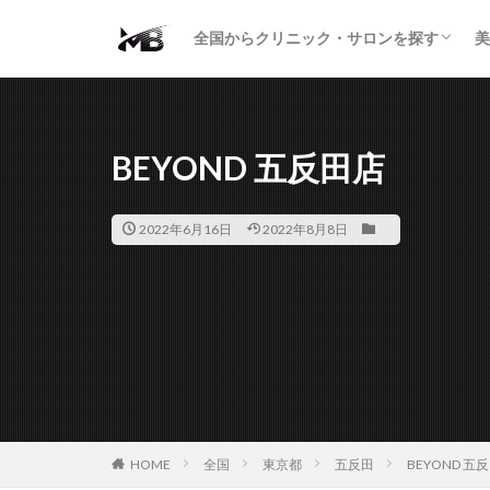
二重・まぶた
鼻の形
小顔・輪郭
痩身・医療ダイエット
肌の悩み・スキンケア
わきが・多汗症
AGA
包茎・ED
医療脱毛
脱毛サロン
パーソナルジム
全国からクリニック・サロンを探す
美
二重・まぶた
鼻の形
小顔・輪郭
痩身・医療ダイエット
肌の悩み・スキンケア
わきが・多汗症
AGA
包茎・ED
医療脱毛
脱毛サロン
パーソナルジム
BEYOND 五反田店
2022年6月16日
2022年8月8日
HOME
全国
東京都
五反田
BEYOND 五