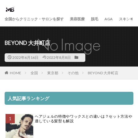
全国からクリニック・サロンを探す
美容医療
脱毛
AGA
スキンケア
BEYOND 大井町店
2022年6月16日
2022年8月8日
HOME
全国
東京都
その他
BEYOND 大井町店
人気記事ランキング
ヘアジェルの特徴やワックスとの違いは？セット方法や
適している髪型も解説