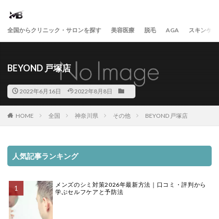
全国からクリニック・サロンを探す
美容医療
脱毛
AGA
スキンケア
BEYOND 戸塚店
2022年6月16日
2022年8月8日
HOME
全国
神奈川県
その他
BEYOND 戸塚店
人気記事ランキング
メンズのシミ対策2026年最新方法｜口コミ・評判から
学ぶセルフケアと予防法