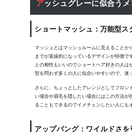
アッシュグレーに似合う
グ
レ
ー
に
ショートマッシュ：万能型ス
似
合
う
マッシュとはマッシュルームに見えることか
メ
ン
までが直線的になっているデザインが特徴で
ズ
との相性もいいのでショートヘア好きの人は
ヘ
型を問わず多くの人に似合いやすいので、迷
ア
ス
さらに、ちょっとしたアレンジとしてフロン
タ
い場合や眉毛を隠したい場合にはこの方法が
イ
ル5
ることもできるのでイメチェンしたい人にも
選
4.1
アップバング：ワイルドさを
ショ