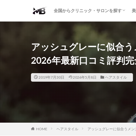
二重・まぶた
鼻の形
小顔・輪郭
痩身・医療ダイエット
肌の悩み・スキンケア
わきが・多汗症
AGA
包茎・ED
医療脱毛
脱毛サロン
パーソナルジム
全国からクリニック・サロンを探す
美
二重・まぶた
鼻の形
小顔・輪郭
痩身・医療ダイエット
肌の悩み・スキンケア
わきが・多汗症
AGA
包茎・ED
医療脱毛
脱毛サロン
パーソナルジム
アッシュグレーに似合う
2026年最新口コミ評判
2019年7月30日
2026年5月8日
ヘアスタイル
HOME
ヘアスタイル
アッシュグレーに似合うメン