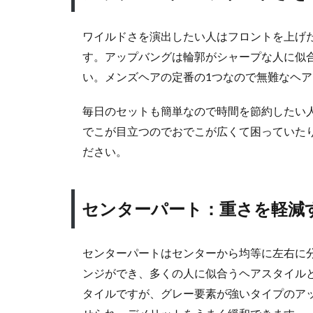
ート
マッ
ワイルドさを演出したい人はフロントを上げ
シ
ュ：
す。アップバングは輪郭がシャープな人に似
万能
い。メンズヘアの定番の1つなので無難なヘ
型ス
タイ
毎日のセットも簡単なので時間を節約したい
ルの
でこが目立つのでおでこが広くて困っていた
最高
ださい。
峰と
は？
4.2
センターパート：重さを軽減
アッ
プバ
ン
センターパートはセンターから均等に左右に
グ：
ンジができ、多くの人に似合うヘアスタイル
ワイ
ルド
タイルですが、グレー要素が強いタイプのア
さを