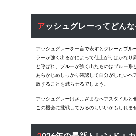
ド
2
アッ
アッシュグレーってどん
シュ
グレ
ーっ
てど
アッシュグレーを一言で表すとグレーとブル
んな
ラーが強く出るかによって仕上がりはかなり
ヘア
と呼ばれ、ブルーが強く出たものはブルー系
カラ
あらかじめしっかり確認して自分がしたいヘ
ー？
基本
敗することを減らせるでしょう。
から
理解
アッシュグレーはさまざまなヘアスタイルと
する
この機会に挑戦してみるのもいいかもしれま
3
2026
年の
2026年の最新トレンド：カーリー系×アッシュグレーの最強
最新