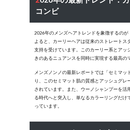
トレ
コンビ
ン
ド：
カー
2026年のメンズヘアトレンドを象徴するのが「
リー
系×
よると、カーリーヘアは従来のストレートス
アッ
支持を受けています。このカーリー系とアッ
シュ
きのあるニュアンスを同時に実現する最高の
グレ
ーの
メンズノンノの最新レポートでは「セミマット
最強
コン
り、このセミマット肌の質感とアッシュグレ
ビ
されています。また、ウーノシャンプーを活用
4
る時代へと突入し、単なるカラーリングだけ
ア
っています。
ッ
シ
ュ