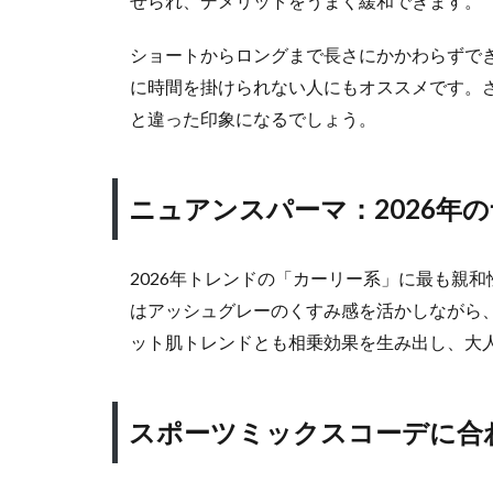
せられ、デメリットをうまく緩和できます。
引き
出す
ショートからロングまで長さにかかわらずで
ポイ
に時間を掛けられない人にもオススメです。
ント
は？
と違った印象になるでしょう。
4.3
セン
ニュアンスパーマ：2026年
ター
パー
ト：
2026年トレンドの「カーリー系」に最も親
重さ
はアッシュグレーのくすみ感を活かしながら
を軽
減す
ット肌トレンドとも相乗効果を生み出し、大
るコ
ツと
は？
スポーツミックスコーデに合
4.4
ニュ