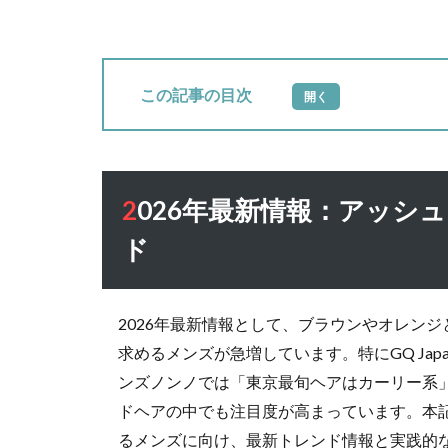
目次
1
2026
年最
新情
2026年最新情報：アッシュグレーメンズヘアの最新トレン
報：
ド
アッ
シュ
グレ
ーメ
2026年最新情報として、ブラウンやオレン
ンズ
求めるメンズが急増しています。特にGQ Ja
ヘア
の最
ンズノンノでは「東京最旬ヘアはカーリー系
新ト
ドヘアの中でも注目度が高まっています。本
レン
るメンズに向け、最新トレンド情報と実践的