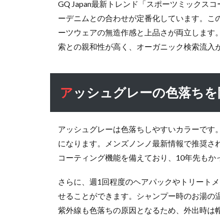
GQ Japan最新トレンド「スポーツミック
アン
スパ
ーデニムとの合わせが定番化しています。こ
ー
ーツウェアの無造作感と上品さが両立します。
マ：
索との親和性が高く、オーガニック検索流入
2026
年の
ナチ
ュラ
アッシュグレーの色落ち
ル動
きス
タイ
アッシュグレーは色落ちしやすいカラーです
ル
になります。メンズノンノ最新情報で推奨さ
4.5
コーティング機能を備えており、10年先もか
スポ
ーツ
さらに、週1回程度のヘアパックやトリート
ミッ
クス
せることができます。シャンプー時のお湯の
コー
紫外線も色落ちの原因となるため、外出時は
デに