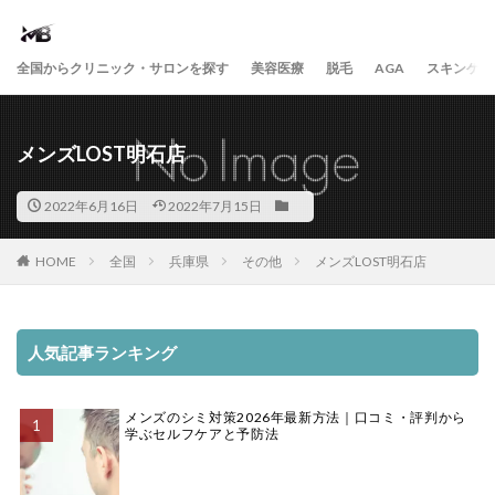
全国からクリニック・サロンを探す
美容医療
脱毛
AGA
スキンケア
メンズLOST明石店
2022年6月16日
2022年7月15日
HOME
全国
兵庫県
その他
メンズLOST明石店
人気記事ランキング
メンズのシミ対策2026年最新方法｜口コミ・評判から
学ぶセルフケアと予防法