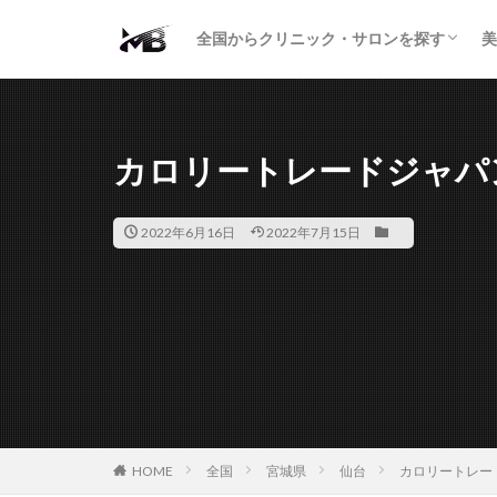
二重・まぶた
鼻の形
小顔・輪郭
痩身・医療ダイエット
肌の悩み・スキンケア
わきが・多汗症
AGA
包茎・ED
医療脱毛
脱毛サロン
パーソナルジム
全国からクリニック・サロンを探す
美
二重・まぶた
鼻の形
小顔・輪郭
痩身・医療ダイエット
肌の悩み・スキンケア
わきが・多汗症
AGA
包茎・ED
医療脱毛
脱毛サロン
パーソナルジム
カロリートレードジャパ
2022年6月16日
2022年7月15日
HOME
全国
宮城県
仙台
カロリートレー