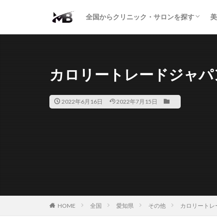
二重・まぶた
鼻の形
小顔・輪郭
痩身・医療ダイエット
肌の悩み・スキンケア
わきが・多汗症
AGA
包茎・ED
医療脱毛
脱毛サロン
パーソナルジム
全国からクリニック・サロンを探す
美
二重・まぶた
鼻の形
小顔・輪郭
痩身・医療ダイエット
肌の悩み・スキンケア
わきが・多汗症
AGA
包茎・ED
医療脱毛
脱毛サロン
パーソナルジム
カロリートレードジャパ
2022年6月16日
2022年7月15日
HOME
全国
愛知県
その他
カロリートレ