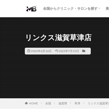
二重・まぶた
鼻の形
小顔・輪郭
痩身・医療ダイエット
肌の悩み・スキンケア
わきが・多汗症
AGA
包茎・ED
医療脱毛
脱毛サロン
パーソナルジム
全国からクリニック・サロンを探す
美
二重・まぶた
鼻の形
小顔・輪郭
痩身・医療ダイエット
肌の悩み・スキンケア
わきが・多汗症
AGA
包茎・ED
医療脱毛
脱毛サロン
パーソナルジム
リンクス滋賀草津店
2022年6月16日
2022年7月15日
HOME
全国
滋賀県
草津
リンクス滋賀草