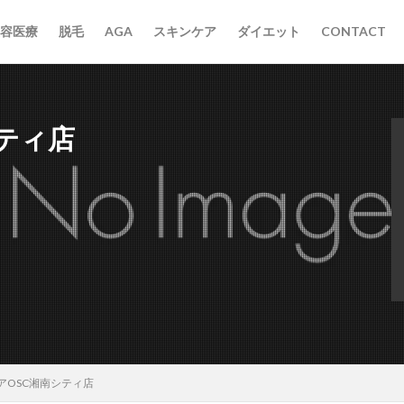
容医療
脱毛
AGA
スキンケア
ダイエット
CONTACT
ティ店
アOSC湘南シティ店