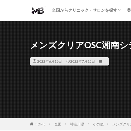
二重・まぶた
鼻の形
小顔・輪郭
痩身・医療ダイエット
肌の悩み・スキンケア
わきが・多汗症
AGA
包茎・ED
医療脱毛
脱毛サロン
パーソナルジム
全国からクリニック・サロンを探す
美
二重・まぶた
鼻の形
小顔・輪郭
痩身・医療ダイエット
肌の悩み・スキンケア
わきが・多汗症
AGA
包茎・ED
医療脱毛
脱毛サロン
パーソナルジム
メンズクリアOSC湘南シ
2022年6月16日
2022年7月15日
HOME
全国
神奈川県
その他
メンズクリ