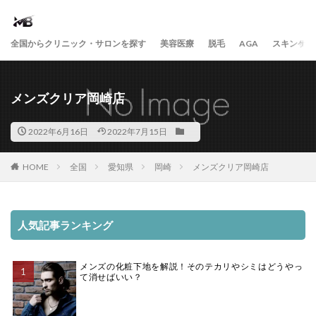
全国からクリニック・サロンを探す
美容医療
脱毛
AGA
スキンケア
メンズクリア岡崎店
2022年6月16日
2022年7月15日
HOME
全国
愛知県
岡崎
メンズクリア岡崎店
人気記事ランキング
メンズの化粧下地を解説！そのテカリやシミはどうやっ
て消せばいい？