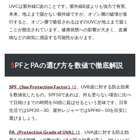
UVCは紫外線C波のことです。紫外線B波よりも強力で有害。
本来、地上まで届かない紫外線ですが、オゾン層の破壊が進
行すると、オゾン層で吸収されるはずのUVCが地上まで届く
ことが懸念されています。健康状態への影響が大きく、皮膚
病などの病気に感染する可能性があります。
SPFとPAの選び方を数値で徹底解説
SPF（Sun Protection Factor）
は、UVB波に対する防止効果
を数値化したもの。SPF50であれば、何も塗らない場合に比べ
て日焼けまでの時間を50倍に延ばせるという意味です。日常
生活ではSPF20～30、屋外レジャーではSPF40～50を目安に
選びましょう。
PA（Protection Grade of UVA）
は、UVA波に対する防止効
果を示す指標。+の数が多いほど防止効果が高く、PA++++が