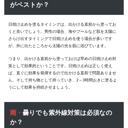
めを毎
がベストか？
日使う
と肌が
荒れま
日焼け止めを塗るタイミングは、出かける直前から塗ってお
せん
か？
くと良いでしょう。男性の場合、海やプールなど肌を太陽に
さらけ出すタイミングで日焼け止めを使う場合が多いです
14.3
が、外に出たところから太陽の光を肌に浴びています。
Q3: 汗
をかい
たら何
つまり、出かける直前から塗っておけば早めの日焼け止め対
時間ご
策として効果的ということです。日焼け止めは正しく使え
とに塗
ば、直ぐに効果を発揮するので出かける直前で問題ありませ
り直す
ん。そして持ち物として持っていき、2～3時間おきに塗るよ
べきで
すか？
うにして効果を持続させましょう。
雨・曇りでも紫外線対策は必須なの
か？