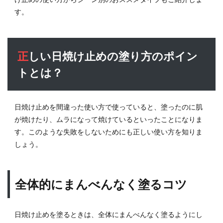
正し
す。
い日
焼け
止め
の塗
正しい日焼け止めの塗り方のポイン
り方
のポ
トとは？
イン
トと
は？
日焼け止めを間違った使い方で使っていると、塗ったのに肌
2.1
が焼けたり、ムラになって焼けているといったことになりま
全体
す。このような失敗をしないためにも正しい使い方を知りま
的に
まん
しょう。
べん
なく
塗る
全体的にまんべんなく塗るコツ
コツ
2.2
シー
日焼け止めを塗るときは、全体にまんべんなく塗るようにし
ンに