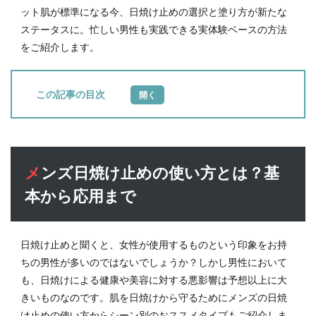
ット肌が標準になる今、日焼け止めの選択と塗り方が新たな
ステータスに。忙しい男性も実践できる実体験ベースの方法
をご紹介します。
目次
1
メン
ズ日
焼け
メンズ日焼け止めの使い方とは？基
止め
の使
本から応用まで
い方
と
は？
基本
日焼け止めと聞くと、女性が使用するものという印象をお持
から
ちの男性が多いのではないでしょうか？しかし男性において
応用
も、日焼けによる健康や美容に対する悪影響は予想以上に大
まで
きいものなのです。肌を日焼けから守るためにメンズの日焼
2
け止めの使い方からシーン別のおススメタイプもご紹介しま