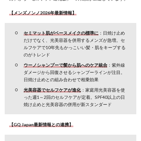
プ
5.2
【メンズノンノ2026年最新情報】
体
（肩・
胸・
セミマット肌がベースメイクの標準に
：日焼け止め
腕）の
だけでなく、光美容器を併用するメンズが急増。セ
塗り方
ルフケアで10年先もかっこいい髪・肌をキープする
ステッ
のがトレンド
プ
ウーノシャンプーで髪から肌へのケア統合
：紫外線
5.3
ダメージから回復させるシャンプーラインが注目。
顔の
日焼け止めとの組み合わせで相乗効果
塗り
方ス
光美容器でセルフケアが進化
：家庭用光美容器を使
テッ
った週1～2回のセルフケアが定着。SPF40以上の日
プ
焼け止めと光美容器の併用が新スタンダード
6
シー
ン別
【GQ Japan最新情報との連携】
｜日
焼け