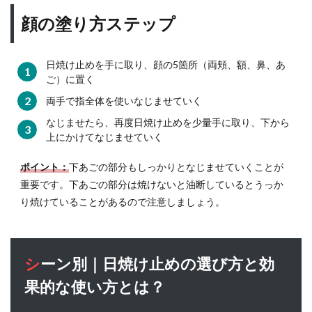
く重
顔の塗り方ステップ
要性
8
日焼
日焼け止めを手に取り、顔の5箇所（両頬、額、鼻、あ
け止
ご）に置く
めを
両手で指全体を使いなじませていく
塗る
タイ
なじませたら、再度日焼け止めを少量手に取り、下から
ミン
上にかけてなじませていく
グは
いつ
ポイント：
下あごの部分もしっかりとなじませていくことが
がベ
重要です。下あごの部分は焼けないと油断しているとうっか
スト
り焼けていることがあるので注意しましょう。
か？
9
雨・
曇り
シーン別｜日焼け止めの選び方と効
でも
果的な使い方とは？
紫外
線対
策は