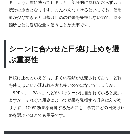
ましょう。雑に塗ってしまうと、部分的に塗れておらずムラ
合わ
焼けの原因となります。まんべんなく塗るといっても、使用
せた
日焼
量が少なすぎると日焼け止めの効果を発揮しないので、塗る
け止
箇所ごとに適切な量を使うことが大事です。
めを
選ぶ
重要
性
シーンに合わせた日焼け止めを選
3
紫
ぶ重要性
外線
（UV）
につい
日焼け止めといえども、多くの種類が販売されており、どれ
て知ら
を使えばいいか迷われる方も多いのではないでしょうか。
ないと
「SPF～」「PA～」などがパッケージに書かれていると思い
損する
知識と
ますが、それぞれ用途によって効果を発揮する具合に差があ
は？
ります。100％効果を発揮するためにも、事前にどの日焼け止
4
めを選ぶかはとても重要です。
【2026
年の最
新トレ