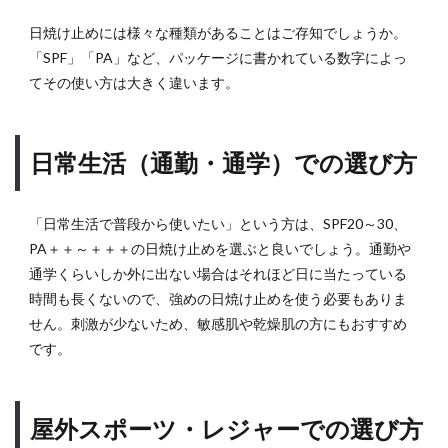
必須
日焼け止めには様々な種類があることはご存知でしょうか。
なの
「SPF」「PA」など、パッケージに書かれている数字によっ
か？
てその使い方は大きく違います。
10
室内
でも
日焼
日常生活（通勤・通学）での選び方
け止
めが
必要
「日常生活で普段から使いたい」という方は、SPF20～30、
な理
PA＋＋～＋＋＋の日焼け止めを選ぶと良いでしょう。通勤や
由と
通学くらいしか外に出ない場合はそれほど日に当たっている
は？
時間も長くないので、強めの日焼け止めを使う必要もありま
11
せん。刺激が少ないため、敏感肌や乾燥肌の方にもおすすめ
紫外
です。
線の
種類
と特
性を
屋外スポーツ・レジャーでの選び方
理解