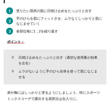
めを
塗る
塗りたい箇所の肌に日焼け止めをたっぷりと出す
前の
注意
手のひらを肌にフィットさせ、ムラなくしっかりと肌に
点と
なじませていく
は？
各部位毎に1，2を繰り返す
7.1
開封
ポイント：
済み
の残
り物
日焼け止めをたっぷりと出す（適切な使用量が効果
は使
を左右）
わな
い理
ムラがないように手のひら全体を使って肌になじま
由
せる
7.2
体の
肩や胸にはしっかりと塗るようにしましょう。特にスポーツ
汗や
ミックスコーデで露出する肩部分は念入りに。
濡れ
をよ
く拭