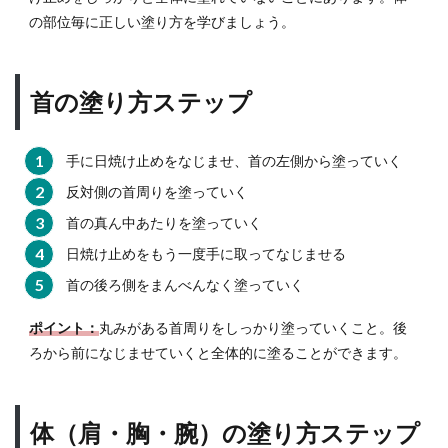
スポ
の部位毎に正しい塗り方を学びましょう。
ー
ツ・
レジ
ャー
首の塗り方ステップ
での
選び
方
手に日焼け止めをなじませ、首の左側から塗っていく
6.3
反対側の首周りを塗っていく
海・
首の真ん中あたりを塗っていく
プー
ル
日焼け止めをもう一度手に取ってなじませる
（炎
天
首の後ろ側をまんべんなく塗っていく
下）
での
ポイント：
丸みがある首周りをしっかり塗っていくこと。後
選び
ろから前になじませていくと全体的に塗ることができます。
方
7
日焼
体（肩・胸・腕）の塗り方ステップ
け止