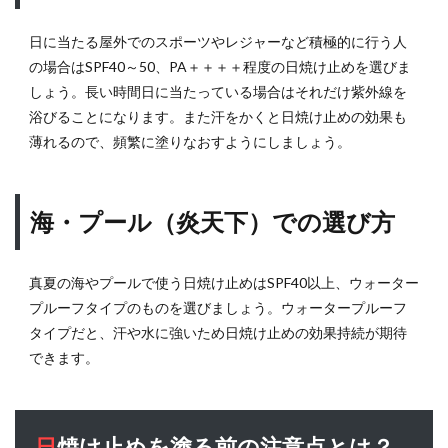
する
必須
日に当たる屋外でのスポーツやレジャーなど積極的に行う人
知識
と
の場合はSPF40～50、PA＋＋＋＋程度の日焼け止めを選びま
は？
しょう。長い時間日に当たっている場合はそれだけ紫外線を
11.1
浴びることになります。また汗をかくと日焼け止めの効果も
UVB（日
薄れるので、頻繁に塗りなおすようにしましょう。
焼け・シ
ミ）の特
性
海・プール（炎天下）での選び方
11.2
UVA（シ
ミ・し
真夏の海やプールで使う日焼け止めはSPF40以上、ウォーター
わ・たる
プルーフタイプのものを選びましょう。ウォータープルーフ
み）の特
タイプだと、汗や水に強いため日焼け止めの効果持続が期待
性
できます。
11.3
UVC（皮
膚病な
ど）の特
日焼け止めを塗る前の注意点とは？