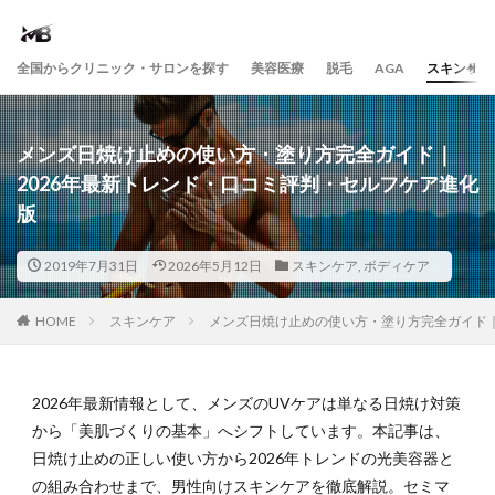
全国からクリニック・サロンを探す
美容医療
脱毛
AGA
スキンケア
メンズ日焼け止めの使い方・塗り方完全ガイド｜
2026年最新トレンド・口コミ評判・セルフケア進化
版
2019年7月31日
2026年5月12日
スキンケア
,
ボディケア
HOME
スキンケア
メンズ日焼け止めの使い方・塗り方完全ガイド｜
2026年最新情報として、メンズのUVケアは単なる日焼け対策
から「美肌づくりの基本」へシフトしています。本記事は、
日焼け止めの正しい使い方から2026年トレンドの光美容器と
の組み合わせまで、男性向けスキンケアを徹底解説。セミマ