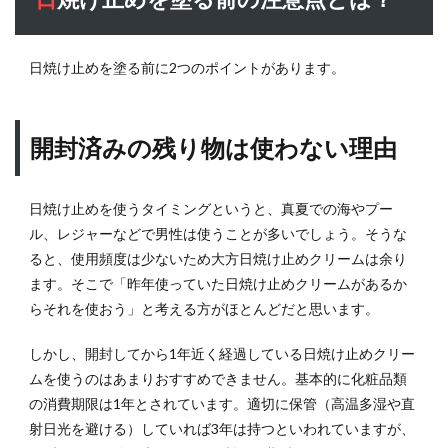
性
12
SPF
日焼け止めを塗る前に2つのポイントがあります。
とPA
の選
び方
を数
開封済みの残り物は使わない理由
値で
徹底
解説
日焼け止めを使うタイミングというと、真夏での海やプー
13
ル、レジャーなどで男性は使うことが多いでしょう。そうな
2026
ると、使用頻度は少ないため大方日焼け止めクリームは余り
年の
ます。そこで「昨年使っていた日焼け止めクリームがあるか
メン
らそれを使おう」と考える方がほとんどだと思います。
ズス
キン
しかし、開封してから1年近く経過している日焼け止めクリー
ケア
トレ
ムを使うのはあまりおすすめできません。基本的に化粧品類
ンド
の消費期限は1年とされています。適切に保管（高温多湿や直
と日
射日光を避ける）していれば3年は持つといわれていますが、
焼け