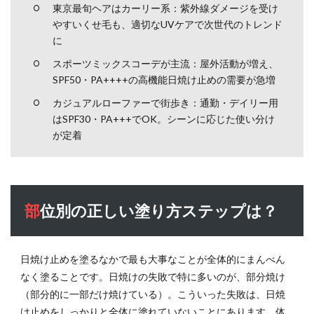
止め
東京最旬ヘアはカーリー系：紫外線ダメージを受け
の選
やすいくせ毛も、適切なUVケアで次世代のトレンド
び方
に
と効
果的
スポーツミックスコーデが主流：屋外活動が増え、
な使
SPF50・PA++++の高機能日焼け止めの需要が急増
い方
と
カジュアルローファーで街歩き：通勤・デイリー用
は？
はSPF30・PA+++でOK。シーンに応じた使い分け
が定着
6.1
日常
生活
（通
勤・
部位別の正しい塗り方ステップは？
通
学）
での
選び
日焼け止めを塗るなかで最も大事なことが全体的にまんべん
方
なく塗ることです。日焼けの失敗で特に多いのが、部分焼け
6.2
（部分的に一部だけ焼けている）。こういった失敗は、日焼
屋外
け止めをしっかりと全体に塗れていないことにあります。体