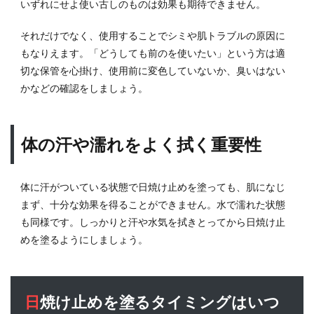
いずれにせよ使い古しのものは効果も期待できません。
止め
の関
係性
それだけでなく、使用することでシミや肌トラブルの原因に
もなりえます。「どうしても前のを使いたい」という方は適
14
よ
切な保管を心掛け、使用前に変色していないか、臭いはない
くある質
問
かなどの確認をしましょう。
（FAQ）
14.1
Q1: メ
体の汗や濡れをよく拭く重要性
ンズ用
と女性
用の日
体に汗がついている状態で日焼け止めを塗っても、肌になじ
焼け止
まず、十分な効果を得ることができません。水で濡れた状態
めに違
も同様です。しっかりと汗や水気を拭きとってから日焼け止
いはあ
ります
めを塗るようにしましょう。
か？
14.2
Q2: 日
日焼け止めを塗るタイミングはいつ
焼け止