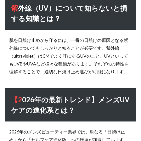
ンド】
紫外線（UV）について知らないと損
メンズ
する知識とは？
UVケ
アの進
化系と
は？
肌を日焼け止めから守るには、一番の日焼けの原因となる紫
5
外線についてもしっかりと知ることが必要です。紫外線
部位
（ultraviolet）はCMでよく耳にするUVのこと。UVといって
別の
もUVBやUVAなど様々な種類があります。それぞれの特性を
正し
理解することで、適切な日焼け止め選びが可能になります。
い塗
り方
ステ
ップ
【2026年の最新トレンド】メンズUV
は？
ケアの進化系とは？
5.1
首の
塗り
方ス
2026年のメンズビューティー業界では、単なる「日焼け止
テッ
め」から「セルフケア進化版」への転換が加速しています。