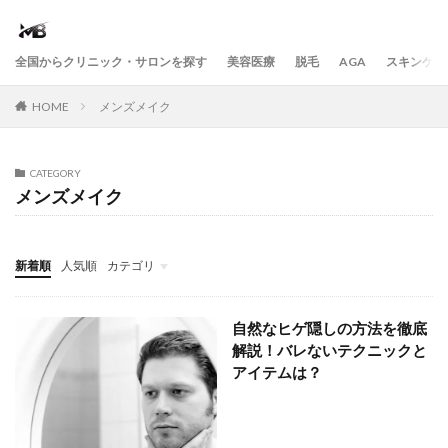
全国からクリニック・サロンを探す
美容医療
脱毛
AGA
スキンケア
HOME
メンズメイク
CATEGORY
メンズメイク
新着順
人気順
カテゴリ
ヘアケア
ボディケア
フレグランス・パフューム
ダイエット
自然なヒゲ隠しの方法を徹底
解説！バレないテクニックと
アイテムは？