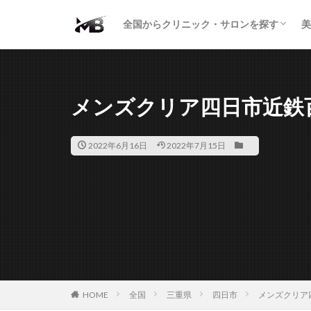
二重・まぶた
鼻の形
小顔・輪郭
痩身・医療ダイエット
肌の悩み・スキンケア
わきが・多汗症
AGA
包茎・ED
医療脱毛
脱毛サロン
パーソナルジム
全国からクリニック・サロンを探す
美
二重・まぶた
鼻の形
小顔・輪郭
痩身・医療ダイエット
肌の悩み・スキンケア
わきが・多汗症
AGA
包茎・ED
医療脱毛
脱毛サロン
パーソナルジム
メンズクリア四日市近鉄
2022年6月16日
2022年7月15日
HOME
全国
三重県
四日市
メンズクリア