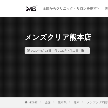
二重・まぶた
鼻の形
小顔・輪郭
痩身・医療ダイエット
肌の悩み・スキンケア
わきが・多汗症
AGA
包茎・ED
医療脱毛
脱毛サロン
パーソナルジム
全国からクリニック・サロンを探す
美
二重・まぶた
鼻の形
小顔・輪郭
痩身・医療ダイエット
肌の悩み・スキンケア
わきが・多汗症
AGA
包茎・ED
医療脱毛
脱毛サロン
パーソナルジム
メンズクリア熊本店
2022年6月16日
2022年7月15日
HOME
全国
熊本県
熊本
メンズクリア熊